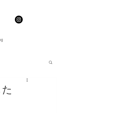
og
した