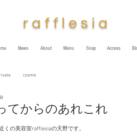
​r
af
f
lesia
ome
News
About
Menu
Snap
Access
Bl
rivate
cosme
1分
なってからのあれこれ
の美容室rafflesiaの天野です。