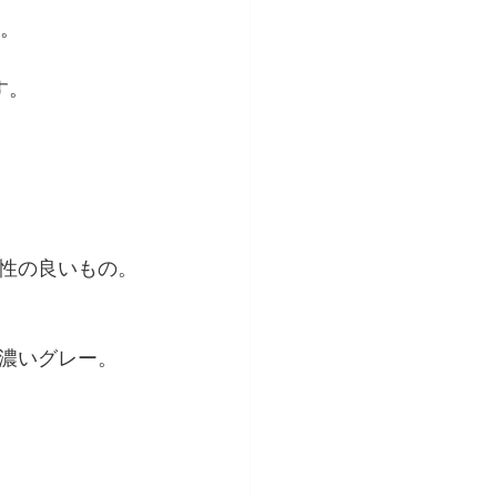
ね。
す。
性の良いもの。
濃いグレー。