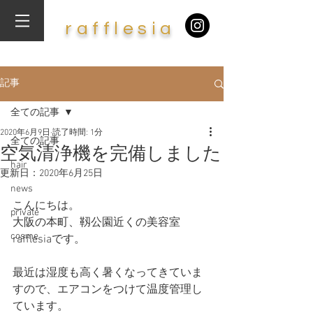
​r
af
f
lesia
記事
全ての記事
2020年6月9日
読了時間: 1分
全ての記事
空気清浄機を完備しました
hair
更新日：
2020年6月25日
news
こんにちは。
private
大阪の本町、靱公園近くの美容室
cosme
rafflesiaです。
最近は湿度も高く暑くなってきていま
すので、エアコンをつけて温度管理し
ています。