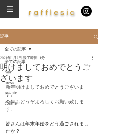
​r
af
f
lesia
記事
全ての記事
2021年1月7日
読了時間: 1分
全ての記事
明けましておめでとうご
hair
ざいます
news
新年明けましておめでとうございま
private
す。
今年もどうぞよろしくお願い致しま
cosme
す。
皆さんは年末年始をどう過ごされまし
たか？