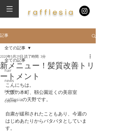
​r
af
f
lesia
記事
全ての記事
2020年5月29日
読了時間: 3分
全ての記事
新メニュー！髪質改善トリ
hair
ートメント
news
こんにちは。
private
大阪の本町、靱公園近くの美容室
rafflesiaの天野です。
cosme
自粛が緩和されたこともあり、今週の
はじめあたりからバタバタとしていま
す。