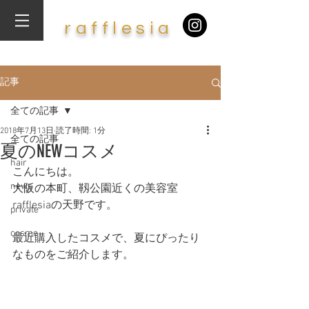
​r
af
f
lesia
記事
全ての記事
2018年7月13日
読了時間: 1分
全ての記事
夏のNEWコスメ
hair
こんにちは。
news
大阪の本町、靱公園近くの美容室
rafflesiaの天野です。
private
cosme
最近購入したコスメで、夏にぴったり
なものをご紹介します。