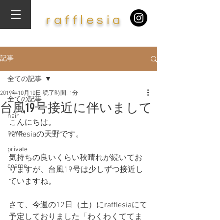
​r
af
f
lesia
記事
全ての記事
2019年10月10日
読了時間: 1分
全ての記事
台風19号接近に伴いまして
hair
こんにちは。
news
rafflesiaの天野です。
private
気持ちの良いくらい秋晴れが続いてお
cosme
りますが、台風19号は少しずつ接近し
ていますね。
さて、今週の12日（土）にrafflesiaにて
予定しておりました「わくわくててま