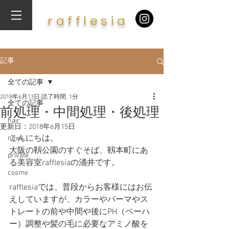
​r
af
f
lesia
記事
全ての記事
2018年6月13日
読了時間: 1分
全ての記事
前処理・中間処理・後処理
hair
更新日：
2018年6月15日
こんにちは。
news
大阪の靱公園のすぐそば、靱本町にあ
private
る美容室rafflesiaの涌井です。
cosme
rafflesiaでは、普段からお客様にはお伝
えしていますが、カラーやパーマやス
トレートの前や中間や後にPH（ペーハ
ー）調整や髪の毛に必要なアミノ酸を