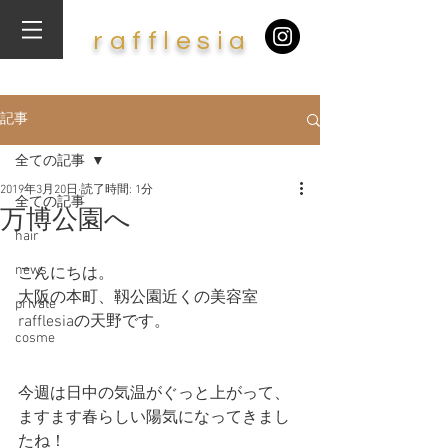
​r
af
f
lesia
記事
全ての記事
2019年3月20日
読了時間: 1分
全ての記事
万博公園へ
hair
news
こんにちは。
大阪の本町、靱公園近くの美容室
private
rafflesiaの天野です。
cosme
今週は日中の気温がぐっと上がって、
ますます春らしい陽気になってきまし
たね！