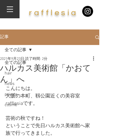
​r
af
f
lesia
記事
全ての記事
2021年9月23日
読了時間: 2分
全ての記事
ハルカス美術館「かおて
hair
ん」へ
news
こんにちは。
private
大阪の本町、靱公園近くの美容室
rafflesiaです。
cosme
芸術の秋ですね！
ということで先日ハルカス美術館へ家
族で行ってきました。