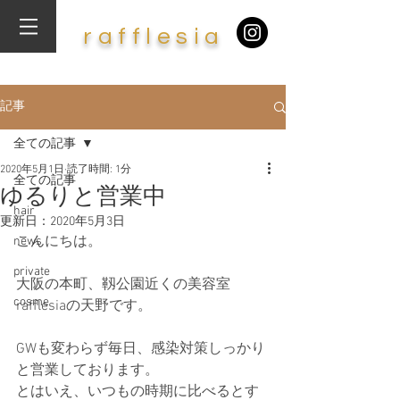
​r
af
f
lesia
記事
全ての記事
2020年5月1日
読了時間: 1分
全ての記事
ゆるりと営業中
hair
更新日：
2020年5月3日
こんにちは。
news
private
大阪の本町、靱公園近くの美容室
cosme
rafflesiaの天野です。
GWも変わらず毎日、感染対策しっかり
と営業しております。
とはいえ、いつもの時期に比べるとす