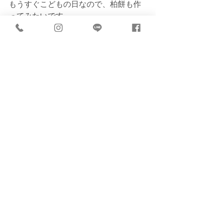
もうすぐこどもの日なので、柏餅も作
ってみたいです。
ずっとお休みしていたミシンも出そう
かな。
（子供服作るのも好きなんです）
仕事と全然関係ない話になりました
が、このような時間も新たな発見があ
ったので、それもまたよかったと前向
きでいるようにしています。
そんな私ですが、いつでもrafflesiaでお
待ちしております！
5月の定休日
4日(月・祝)11日(月)18日(月)19日(火)25
日(月)