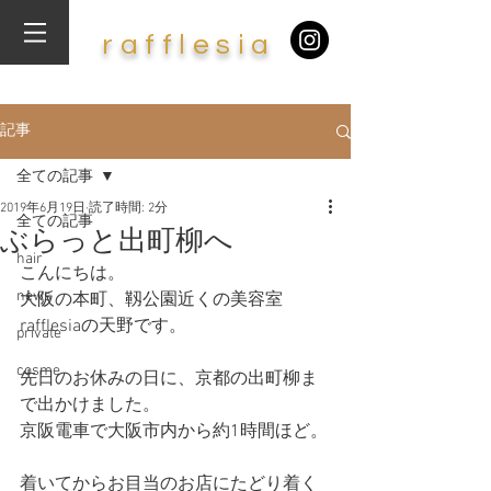
​r
af
f
lesia
記事
全ての記事
2019年6月19日
読了時間: 2分
全ての記事
ぶらっと出町柳へ
hair
こんにちは。
news
大阪の本町、靱公園近くの美容室
rafflesiaの天野です。
private
cosme
先日のお休みの日に、京都の出町柳ま
で出かけました。
京阪電車で大阪市内から約1時間ほど。
着いてからお目当のお店にたどり着く