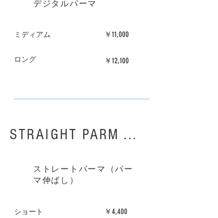
​デジタルパーマ
￥11,000
​ミディアム
​天野 祐子
​ロング
￥12,100
​STRAIGHT PARM ...
ストレートパーマ（パー
マ伸ばし）
￥4,400
​ショート