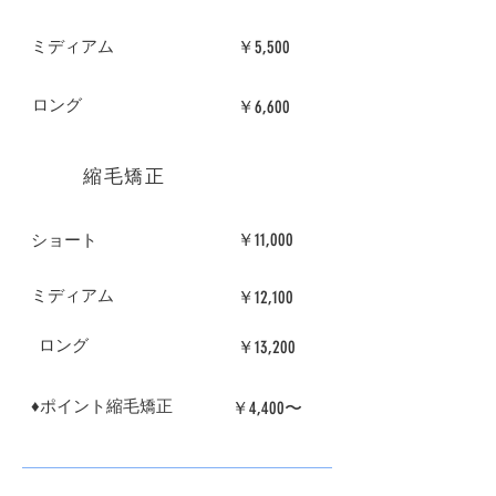
￥5,500
​ミディアム
​ロング
￥6,600
縮毛矯正
￥11,000
​ショート
​ミディアム
￥12,100
​ロング
￥13,200
♦︎ポイント縮毛矯正
​￥4,400〜