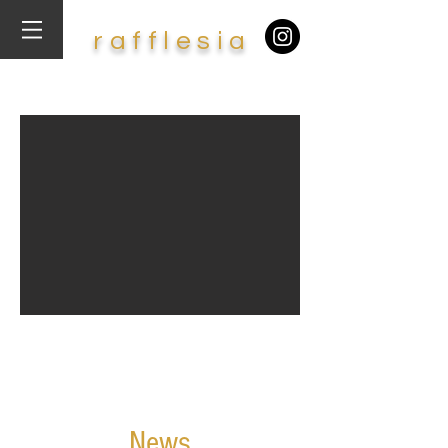
​r
af
f
lesia
​News